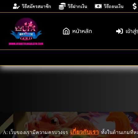
Skip
วิธีสมัครสมาชิก
วิธีฝากเงิน
วิธีถอนเงิน
to
content
หน้าหลัก
เข้าสู
เกี่ยวกับเรา
A: เว็บของเรามีความครบวงจร
ทั้งในด้านเกมที่