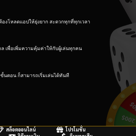
ม่ต้องโหลดแอปให้ยุ่งยาก สะดวกทุกที่ทุกเวลา
พื่อเพิ่มความคุ้มค่าให้กับผู้เล่นทุกคน
ั้นตอน ก็สามารถเริ่มเล่นได้ทันที
สล็อตออนไลน์
โปรโมชั่น