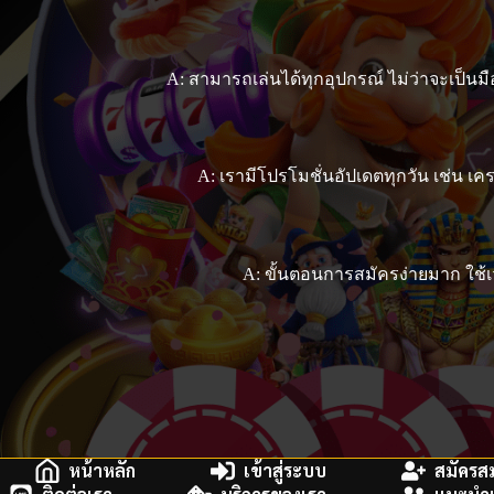
A: สามารถเล่นได้ทุกอุปกรณ์ ไม่ว่าจะเป็นมื
A: เรามีโปรโมชั่นอัปเดตทุกวัน เช่น เค
A: ขั้นตอนการสมัครง่ายมาก ใช้เว
หน้าหลัก
เข้าสู่ระบบ
สมัครส